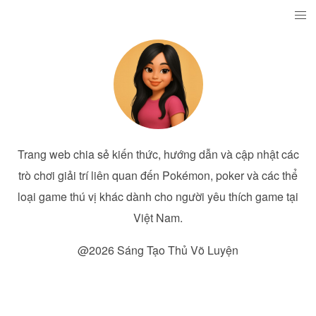
Trang web chia sẻ kiến thức, hướng dẫn và cập nhật các
trò chơi giải trí liên quan đến Pokémon, poker và các thể
loại game thú vị khác dành cho người yêu thích game tại
Việt Nam.
@2026 Sáng Tạo Thủ Võ Luyện